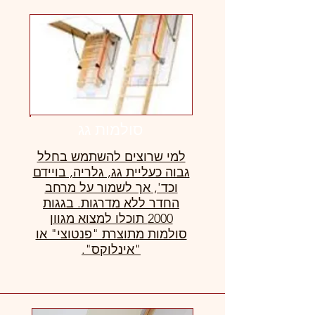
סולמות גג
למי שרוצים להשתמש בחלל
גבוה כעליית גג, גלריה, בויידם
וכד', אך לשמור על מרחב
החדר ללא מדרגות. בגגות
2000 תוכלו למצוא מגוון
סולמות מתוצרת "פנטוצי" או
"אינלוקס".